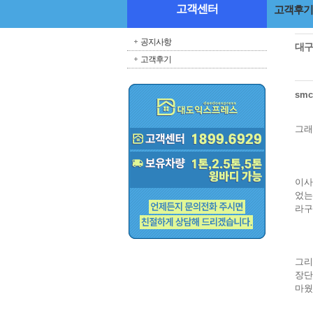
고객센터
고객후기
공지사항
대구
고객후기
sm
그래
이사
었는
라구
그리
장단
마웠