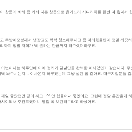
이 창문에 비해 좀 커서 다른 창문으로 옮기느라 사다리차를 한번 더 옮겨서
고 주방이모분께서 냉장고도 싹싹 청소해주시고 좀 더러웠을텐데 정말 깨끗하
리까지 정말 저희가 딱 원하는 만큼까지 해주셨더라구요.
 이번이사는 하루만에 아예 정리가 끝날만큼 완벽한 이사였던거 같습니다. 주
딱딱 놔주시는지... 이사온지 하루됐는데 그냥 살던 집 같아요. 대구지점분들 
 제일 좋았던건 값이 싸고...^^ 안 힘들어서 좋았어요. 그런데 정말 흠잡을게 
하셔야되서 추천드렸더니 명함 꼭 보관해두라고 하셨어요.