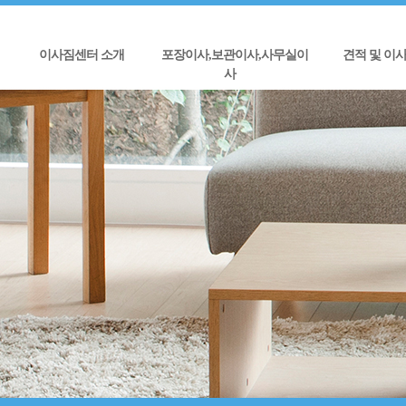
이사짐센터 소개
포장이사,보관이사,사무실이
견적 및 이
사