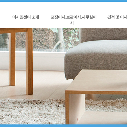
이사짐센터 소개
포장이사,보관이사,사무실이
견적 및 이
사