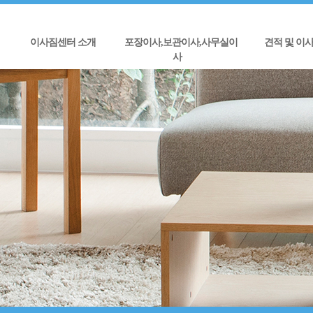
이사짐센터 소개
포장이사,보관이사,사무실이
견적 및 이
사